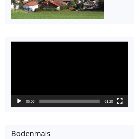
Video-
Player
00:00
01:20
Bodenmais