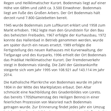
Regen und Heilklimatischer Kurort. Bodenmais liegt auf einer
Höhe von 689m und zählt ca. 3.500 Einwohner. Bodenmais
liegt am Fuße des Großen Arbers. Der Ort Bodenmais hält
derzeit rund 7.800 Gästebetten bereit.
1945 wurde Bodenmais zum Luftkurort erklärt und 1958 zum
Markt erhoben. 1962 legte man den Grundstein für den Bau
des beheizten Freibades, 1967 erfolgte der Kurhausbau, 1972
konnte das Hallenbad in Betrieb genommen werden, wurde
am später durch ein neues ersetzt. 1989 erfolgte die
Fertigstellung des neuen Rathauses mit Kurverwaltung, der
Tiefgarage und des Kurparks, 1996 erhielt der Ort Bodenmais
das Prädikat Heilklimatischer Kurort. Der Fremdenverkehr
steigt in Bodenmais ständig. Die Zahl der Gästeankünfte
steigerte sich vom Jahr 1995 von 108.921 auf 143.114 im Jahr
2014.
Die Katholische Pfarrkirche von Bodenmais wurde im Jahre
1804 in der Mitte des Marktplatzes erbaut. Den Altar
schmückt eine Nachbildung des Gnadenbildes von Loreto,
das bereits 1705(Namenstag des Heiligen Benno) in einer
feierlichen Prozession von Maisried nach Bodenmais
getragen wurde. Zur Erinnerung findet jedes Jahr ein Umzug