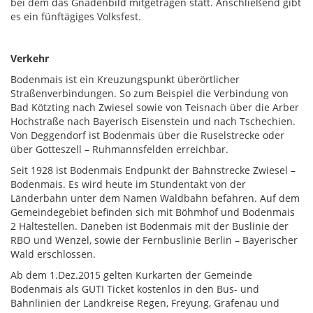
bei dem das Gnadenbild mitgetragen statt. Anschließend gibt
es ein fünftägiges Volksfest.
Verkehr
Bodenmais ist ein Kreuzungspunkt überörtlicher
Straßenverbindungen. So zum Beispiel die Verbindung von
Bad Kötzting nach Zwiesel sowie von Teisnach über die Arber
Hochstraße nach Bayerisch Eisenstein und nach Tschechien.
Von Deggendorf ist Bodenmais über die Ruselstrecke oder
über Gotteszell – Ruhmannsfelden erreichbar.
Seit 1928 ist Bodenmais Endpunkt der Bahnstrecke Zwiesel –
Bodenmais. Es wird heute im Stundentakt von der
Länderbahn unter dem Namen Waldbahn befahren. Auf dem
Gemeindegebiet befinden sich mit Böhmhof und Bodenmais
2 Haltestellen. Daneben ist Bodenmais mit der Buslinie der
RBO und Wenzel, sowie der Fernbuslinie Berlin – Bayerischer
Wald erschlossen.
Ab dem 1.Dez.2015 gelten Kurkarten der Gemeinde
Bodenmais als GUTI Ticket kostenlos in den Bus- und
Bahnlinien der Landkreise Regen, Freyung, Grafenau und