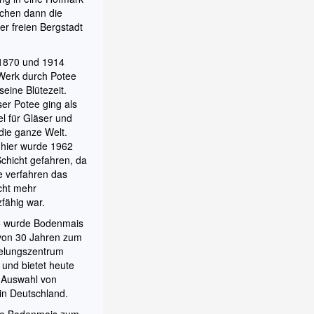
schen dann die
er freien Bergstadt
1870 und 1914
 Werk durch Potee
 seine Blütezeit.
er Potee ging als
el für Gläser und
 die ganze Welt.
 hier wurde 1962
 Schicht gefahren, da
e verfahren das
cht mehr
fähig war.
 wurde Bodenmais
 von 30 Jahren zum
elungszentrum
und bietet heute
 Auswahl von
l in Deutschland.