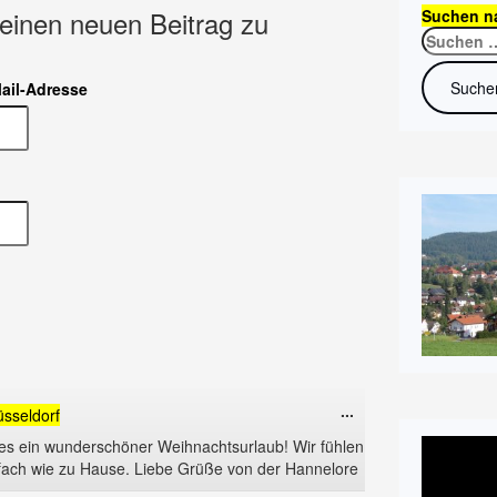
einen neuen Beitrag zu
Suchen n
ail-Adresse
Diese
...
sseldorf
Metabox
Video-
es ein wunderschöner Weihnachtsurlaub! Wir fühlen
ein-/ausblenden.
Player
infach wie zu Hause. Liebe Grüße von der Hannelore