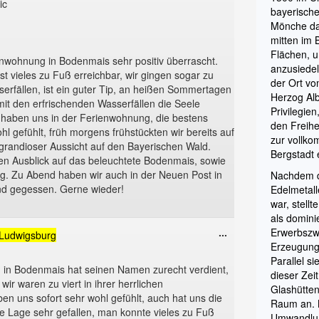
ic
ein-/ausblenden.
bayerisch
Mönche da
mitten im 
Flächen, u
enwohnung in Bodenmais sehr positiv überrascht.
anzusiedel
st vieles zu Fuß erreichbar, wir gingen sogar zu
der Ort v
erfällen, ist ein guter Tip, an heißen Sommertagen
Herzog Al
mit den erfrischenden Wasserfällen die Seele
Privilegie
 haben uns in der Ferienwohnung, die bestens
den Freihe
ohl gefühlt, früh morgens frühstückten wir bereits auf
zur vollko
randioser Aussicht auf den Bayerischen Wald.
Bergstadt
n Ausblick auf das beleuchtete Bodenmais, sowie
rg. Zu Abend haben wir auch in der Neuen Post in
Nachdem d
d gegessen. Gerne wieder!
Edelmetal
war, stell
als domini
Diese
...
Erwerbszw
Ludwigsburg
Metabox
Erzeugung 
ein-/ausblenden.
Parallel si
 in Bodenmais hat seinen Namen zurecht verdient,
dieser Zei
, wir waren zu viert in ihrer herrlichen
Glashütte
n uns sofort sehr wohl gefühlt, auch hat uns die
Raum an. 
e Lage sehr gefallen, man konnte vieles zu Fuß
Umwandlun