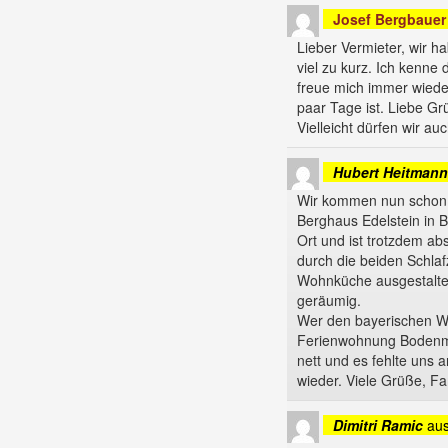
Josef Bergbauer
Lieber Vermieter, wir h
viel zu kurz. Ich kenne
freue mich immer wiede
paar Tage ist. Liebe G
Vielleicht dürfen wir 
Hubert Heitmann
Wir kommen nun schon s
Berghaus Edelstein in B
Ort und ist trotzdem abs
durch die beiden Schlaf
Wohnküche ausgestaltet 
geräumig.
Wer den bayerischen Wal
Ferienwohnung Bodenma
nett und es fehlte uns 
wieder. Viele Grüße, F
Dimitri Ramic
au