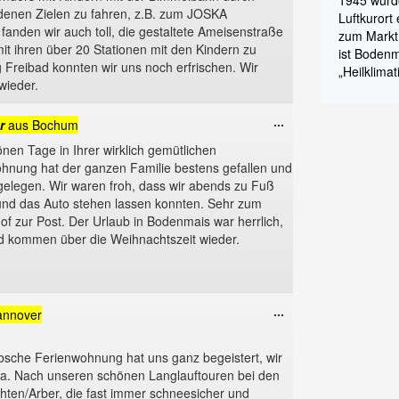
1945 wurd
denen Zielen zu fahren, z.B. zum JOSKA
Luftkurort
fanden wir auch toll, die gestaltete Ameisenstraße
zum Markt
t ihren über 20 Stationen mit den Kindern zu
ist Bodenm
 Freibad konnten wir uns noch erfrischen. Wir
„Heilklimat
wieder.
Diese
...
r
aus
Bochum
Metabox
önen Tage in Ihrer wirklich gemütlichen
ein-/ausblenden.
nung hat der ganzen Familie bestens gefallen und
l gelegen. Wir waren froh, dass wir abends zu Fuß
nd das Auto stehen lassen konnten. Sehr zum
of zur Post. Der Urlaub in Bodenmais war herrlich,
nd kommen über die Weihnachtszeit wieder.
Diese
...
annover
Metabox
ein-/ausblenden.
sche Ferienwohnung hat uns ganz begeistert, wir
a. Nach unseren schönen Langlauftouren bei den
hten/Arber, die fast immer schneesicher und