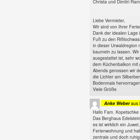
Christa und Dimitri Ram
Liebe Vermieter,
Wir sind von Ihrer Feri
Dank der idealen Lage i
Fuß zu den Rißlochwass
in dieser Urwaldregion 
baumeln zu lassen. Wir
ausgestattet ist, sehr w
dem Küchenbalkon mit g
Abends genossen wir de
die Lichter am Silberbe
Bodenmais hervorragen
Viele Grüße
Anke Weber
aus
Hallo Fam. Kopetschke
Das Berghaus Edelstein
es ist wirklich ein Juwel
Ferienwohnung und habe
zentrale und doch ruhig