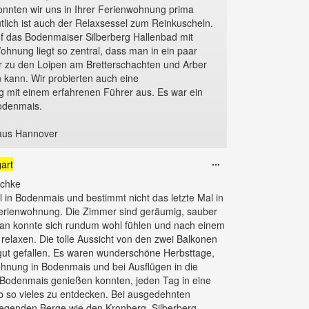
onnten wir uns in Ihrer Ferienwohnung prima
lich ist auch der Relaxsessel zum Reinkuscheln.
uf das Bodenmaiser Silberberg Hallenbad mit
hnung liegt so zentral, dass man in ein paar
r zu den Loipen am Bretterschachten und Arber
 kann. Wir probierten auch eine
mit einem erfahrenen Führer aus. Es war ein
odenmais.
aus Hannover
Diese
...
gart
Metabox
schke
ein-/ausblenden.
 in Bodenmais und bestimmt nicht das letzte Mal in
erienwohnung. Die Zimmer sind geräumig, sauber
 man konnte sich rundum wohl fühlen und nach einem
 relaxen. Die tolle Aussicht von den zwei Balkonen
hr gut gefallen. Es waren wunderschöne Herbsttage,
wohnung in Bodenmais und bei Ausflügen in die
odenmais genießen konnten, jeden Tag in eine
b so vieles zu entdecken. Bei ausgedehnten
liegenden Berge wie den Kronberg, Silberberg,