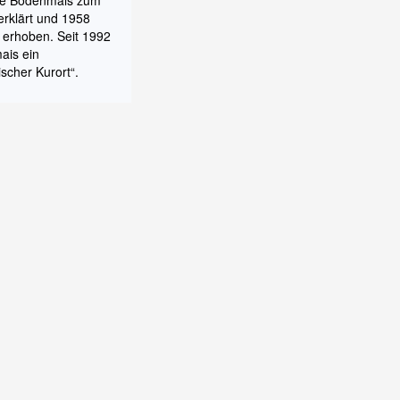
e Bodenmais zum
 erklärt und 1958
 erhoben. Seit 1992
ais ein
ischer Kurort“.