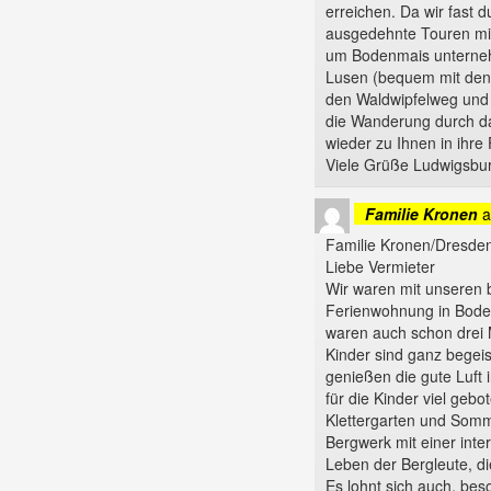
erreichen. Da wir fast 
ausgedehnte Touren mit
um Bodenmais unterneh
Lusen (bequem mit den 
den Waldwipfelweg und 
die Wanderung durch d
wieder zu Ihnen in ihr
Viele Grüße Ludwigsbur
Familie Kronen
a
Familie Kronen/Dresde
Liebe Vermieter
Wir waren mit unseren b
Ferienwohnung in Boden
waren auch schon drei 
Kinder sind ganz begeis
genießen die gute Luft
für die Kinder viel gebo
Klettergarten und Somm
Bergwerk mit einer int
Leben der Bergleute, die
Es lohnt sich auch, be