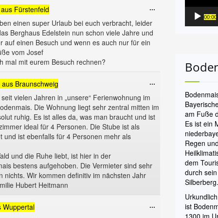
Diese
...
aus
Fürstenfeld
Metabox
00:00
aben einen super Urlaub bei euch verbracht, leider
ein-/ausblenden.
 das Berghaus Edelstein nun schon viele Jahre und
r auf einen Besuch und wenn es auch nur für ein
rüße vom Josef
auch mal mit eurem Besuch rechnen?
Bode
Diese
...
aus
Braunschweig
Metabox
Bodenmais 
eit vielen Jahren in „unsere“ Ferienwohnung im
ein-/ausblenden.
Bayerische
odenmais. Die Wohnung liegt sehr zentral mitten im
am Fuße d
olut ruhig. Es ist alles da, was man braucht und ist
Es ist ein 
zimmer ideal für 4 Personen. Die Stube ist als
niederbaye
und ist ebenfalls für 4 Personen mehr als
Regen und
Heilklimat
d und die Ruhe liebt, ist hier in der
dem Touris
is bestens aufgehoben. Die Vermieter sind sehr
durch sei
an nichts. Wir kommen definitiv im nächsten Jahr
Silberberg
amilie Hubert Heitmann
Urkundlich
Diese
...
ist Boden
s
Wuppertal
Metabox
1300 im U