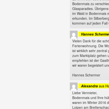
Bodenmais zu verschie
Glasparadies. Übrigens 
im Wald in Bodenmais mi
erkunden. Im Silberberg
kommen auf jeden Fall 
Hannes Scherme
Vielen Dank für die sch
Ferienwohnung. Die Woh
ist wirklich sehr zentra
zum Marktplatz gehen u
empfehlen ist der Gasth
wir waren begeistert u
Hannes Schermer
Alexandra
aus
H
Liebe Vermieter,
Bodenmais und Ihre hüb
waren im Winter 2016 d
Loipen am Bretterschac