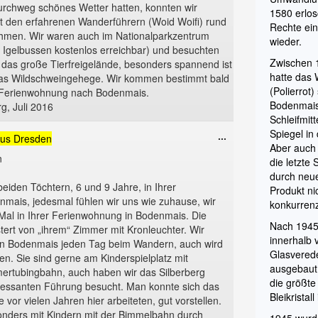
durchweg schönes Wetter hatten, konnten wir
1580 erlo
 den erfahrenen Wanderführern (Woid Woifi) rund
Rechte ein
men. Wir waren auch im Nationalparkzentrum
wieder.
Igelbussen kostenlos erreichbar) und besuchten
Zwischen 
das große Tierfreigelände, besonders spannend ist
hatte das
as Wildschweingehege. Wir kommen bestimmt bald
(Polierrot)
e Ferienwohnung nach Bodenmais.
Bodenmais
g, Juli 2016
Schleifmitt
Spiegel in
Diese
...
us
Dresden
Aber auch
Metabox
n
die letzte
ein-/ausblenden.
durch neu
eiden Töchtern, 6 und 9 Jahre, in Ihrer
Produkt ni
mais, jedesmal fühlen wir uns wie zuhause, wir
konkurrenz
Mal in Ihrer Ferienwohnung in Bodenmais. Die
Nach 1945
tert von „ihrem“ Zimmer mit Kronleuchter. Wir
innerhalb
 in Bodenmais jeden Tag beim Wandern, auch wird
Glasvered
ten. Sie sind gerne am Kinderspielplatz mit
ausgebaut 
ertubingbahn, auch haben wir das Silberberg
die größte
eressanten Führung besucht. Man konnte sich das
Bleikristal
 vor vielen Jahren hier arbeiteten, gut vorstellen.
sonders mit Kindern mit der Bimmelbahn durch