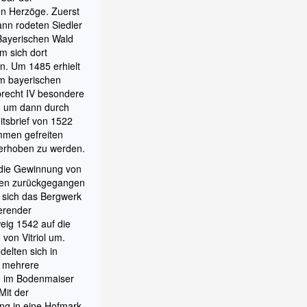
en Herzöge. Zuerst
nn rodeten Siedler
Bayerischen Wald
m sich dort
n. Um 1485 erhielt
om bayerischen
brecht IV besondere
n, um dann durch
itsbrief von 1522
mmen gefreiten
 erhoben zu werden.
ie Gewinnung von
len zurückgegangen
te sich das Bergwerk
erender
eig 1542 auf die
von Vitriol um.
edelten sich in
t mehrere
n im Bodenmaiser
Mit der
g in eine Hofmark