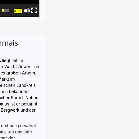
01:20
nmais
liegt tief im
n Wald, südwestlich
es großen Arbers.
Markt im
rischen Landkreis
 ein bekannter
ischer Kurort. Neben
mus ist er bekannt
n Bergwerk und den
.
 erstmalig erwähnt
mais um das Jahr
rbar der