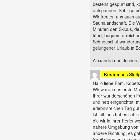
bestens gespurt sind, k
entspannen. Sehr gemüt
Wir freuten uns auch a
Saunalandschaft. Die Wo
Minuten den Skibus, de
führt, bequem erreichen
Schneeschuhwanderung 
gelungener Urlaub in B
Alexandra und Jochen 
Kirsten
aus
Stutt
Hallo liebe Fam. Kopet
Wir waren das erste Mal
Ihrer wunderschönen F
und nett eingerichtet,
erlebnisreichen Tag gut
ist toll, uns hat es se
die wir in ihrer Ferien
nähere Umgebung von B
andere Richtung, es ga
Streifzügen auf die um