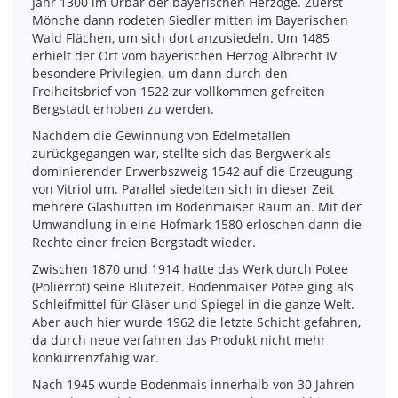
Jahr 1300 im Urbar der bayerischen Herzöge. Zuerst
Mönche dann rodeten Siedler mitten im Bayerischen
Wald Flächen, um sich dort anzusiedeln. Um 1485
erhielt der Ort vom bayerischen Herzog Albrecht IV
besondere Privilegien, um dann durch den
Freiheitsbrief von 1522 zur vollkommen gefreiten
Bergstadt erhoben zu werden.
Nachdem die Gewinnung von Edelmetallen
zurückgegangen war, stellte sich das Bergwerk als
dominierender Erwerbszweig 1542 auf die Erzeugung
von Vitriol um. Parallel siedelten sich in dieser Zeit
mehrere Glashütten im Bodenmaiser Raum an. Mit der
Umwandlung in eine Hofmark 1580 erloschen dann die
Rechte einer freien Bergstadt wieder.
Zwischen 1870 und 1914 hatte das Werk durch Potee
(Polierrot) seine Blütezeit. Bodenmaiser Potee ging als
Schleifmittel für Gläser und Spiegel in die ganze Welt.
Aber auch hier wurde 1962 die letzte Schicht gefahren,
da durch neue verfahren das Produkt nicht mehr
konkurrenzfähig war.
Nach 1945 wurde Bodenmais innerhalb von 30 Jahren