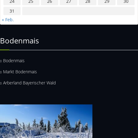
24
25
26
27
28
29
30
31
« Feb.
Bodenmais
Bodenmais
Markt Bodenmais
Arberland Bayerischer Wald