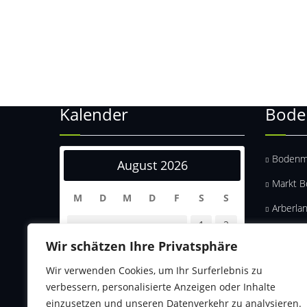
Kalender
Bode
Bodenm
August 2026
Markt 
M
D
M
D
F
S
S
Arberla
1
2
Wir schätzen Ihre Privatsphäre
3
4
5
6
7
8
9
10
11
12
13
14
15
16
Wir verwenden Cookies, um Ihr Surferlebnis zu
verbessern, personalisierte Anzeigen oder Inhalte
17
18
19
20
21
22
23
einzusetzen und unseren Datenverkehr zu analysieren.