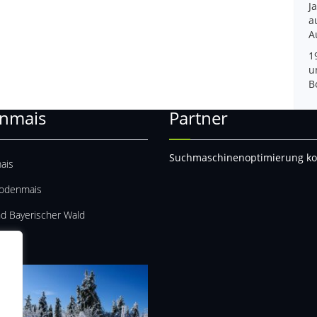
J
a
A
1
u
B
nmais
Partner
Suchmaschinenoptimierung ko
ais
Bodenmais
nd Bayerischer Wald