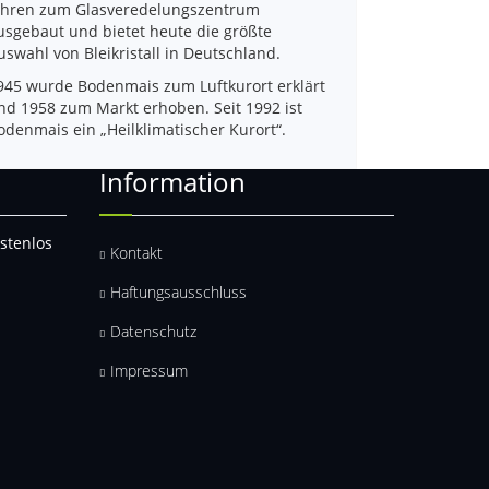
ahren zum Glasveredelungszentrum
usgebaut und bietet heute die größte
uswahl von Bleikristall in Deutschland.
945 wurde Bodenmais zum Luftkurort erklärt
nd 1958 zum Markt erhoben. Seit 1992 ist
odenmais ein „Heilklimatischer Kurort“.
Information
stenlos
Kontakt
Haftungsausschluss
Datenschutz
Impressum