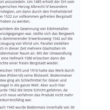
ort anzusiedeln. Um 1485 erhielt der Ort vom
ayerischen Herzog Albrecht IV besondere
rivilegien, um dann durch den Freiheitsbrief
on 1522 zur vollkommen gefreiten Bergstadt
rhoben zu werden.
achdem die Gewinnung von Edelmetallen
urückgegangen war, stellte sich das Bergwerk
ls dominierender Erwerbszweig 1542 auf die
rzeugung von Vitriol um. Parallel siedelten
ich in dieser Zeit mehrere Glashütten im
odenmaiser Raum an. Mit der Umwandlung
n eine Hofmark 1580 erloschen dann die
echte einer freien Bergstadt wieder.
wischen 1870 und 1914 hatte das Werk durch
otee (Polierrot) seine Blütezeit. Bodenmaiser
otee ging als Schleifmittel für Gläser und
piegel in die ganze Welt. Aber auch hier
urde 1962 die letzte Schicht gefahren, da
urch neue verfahren das Produkt nicht mehr
onkurrenzfähig war.
ach 1945 wurde Bodenmais innerhalb von 30