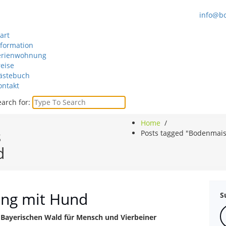
info@b
art
nformation
erienwohnung
reise
ästebuch
ontakt
arch for:
Home
/
s
Posts tagged "Bodenmai
d
ng mit Hund
S
Bayerischen Wald für Mensch und Vierbeiner