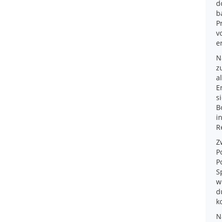
d
b
P
v
e
N
z
a
E
s
B
i
R
Z
P
P
S
w
d
k
N