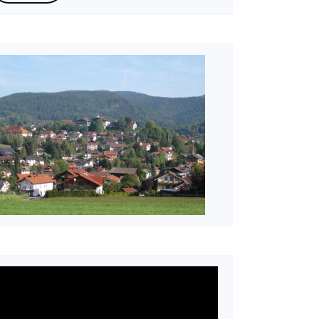
ideo-
layer